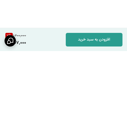
7
%
1,200,000
افزودن به سبد خرید
1,107,000
برگشت به بالا