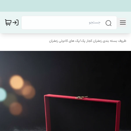
ظروف بسته بندی زعفران کجار پک
/
پک های کادوئی زعفران