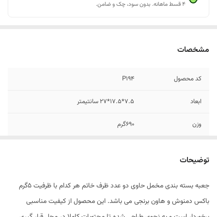
۴ قسط ماهانه. بدون سود، چک و ضامن.
مشخصات
کد محصول
P194
ابعاد
7.5*17.5*27 سانتیمتر
وزن
690گرم
ظرفیت زعفران
60 گرم سرگل/30گرم نگین
توضیحات
جعبه بسته بندی مخمل حاوی دو عدد ظرف خاتم هر کدام با ظرفیت 5گرم
باکس دمنوش و هاون برنجی می باشد. این محصول از کیفیت مناسبی