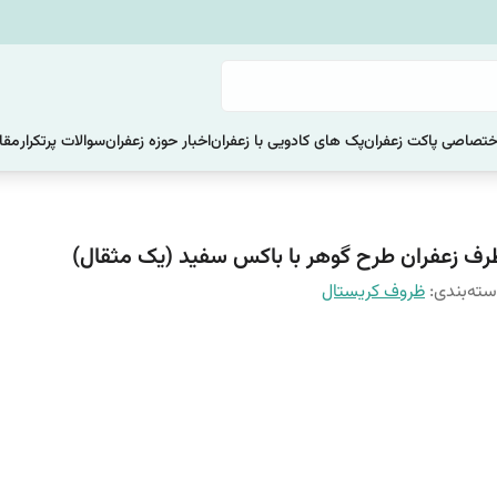
ختصاصی پاکت زعفران
پک های کادویی با زعفران
اخبار حوزه زعفران
سوالات پرتکرار
مقا
رف زعفران طرح گوهر با باکس سفید (یک مثقال)
ته‌بندی
:
ظروف کریستال