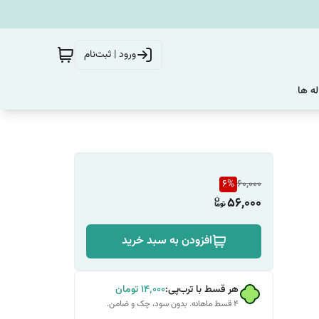
ورود | ثبت‌نام
له ها
6
%
60,000
56,000
افزودن به سبد خرید
هر قسط با ترب‌پی:
۱۴٬۰۰۰
تومان
۴ قسط ماهانه. بدون سود، چک و ضامن.