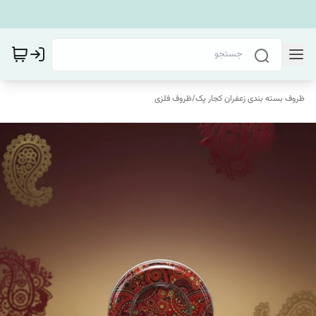
ظروف بسته بندی زعفران کجار پک
/
ظروف فلزی