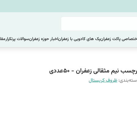
ختصاصی پاکت زعفران
پک های کادویی با زعفران
اخبار حوزه زعفران
سوالات پرتکرار
مقا
چسب نیم مثقالی زعفران - 50عددی
ته‌بندی
:
ظروف کریستال