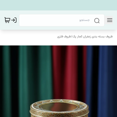
ظروف بسته بندی زعفران کجار پک
/
ظروف فلزی