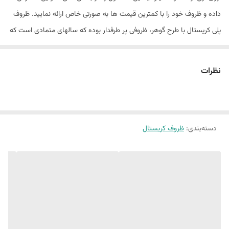
داده و ظروف خود را با کمترین قیمت ها به صورتی خاص ارائه نمایید. ظروف
پلی کریستال با طرح گوهر، ظروفی پر طرفدار بوده که سالهای متمادی است که
از آنها به عنوان ظروف نگهداری زعفران استفاده میشده است. یکی از مزایای
این ظروف به دلیل شفاف بودن، قابلیت روئیت زعفران با آن رنگ سرخ و عطر
نظرات
بسیار عالی است که به دلیل محکم بودن درب این ظروف مانع از خارج شدن
عطر ناب آن میشود. سایز بندی ظروف بسته بندی گوهر : گوهر نقلی (یک
گرمی) گوهر کوچک (2 گرمی) گوهر متوسط (یک مثقالی) گوهر بزرگ(2مثقالی)
دسته‌بندی
:
ظروف کریستال