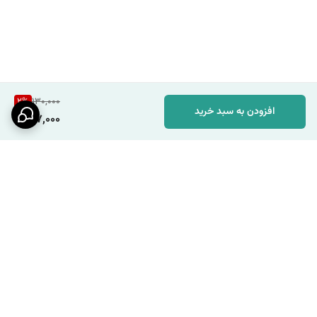
2
%
130,000
افزودن به سبد خرید
127,000
برگشت به بالا