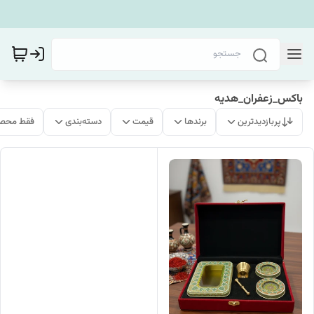
باکس_زعفران_هدیه
پربازدیدترین
برندها
قیمت
دسته‌بندی
فقط محصو