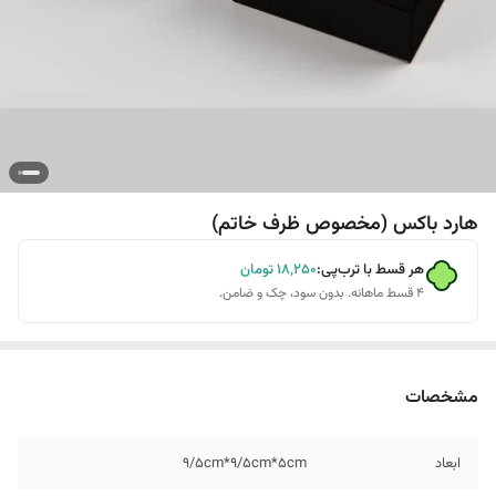
هارد باکس (مخصوص ظرف خاتم)
هر قسط با ترب‌پی:
۱۸٬۲۵۰
تومان
۴ قسط ماهانه. بدون سود، چک و ضامن.
مشخصات
ابعاد
9/5cm*9/5cm*5cm