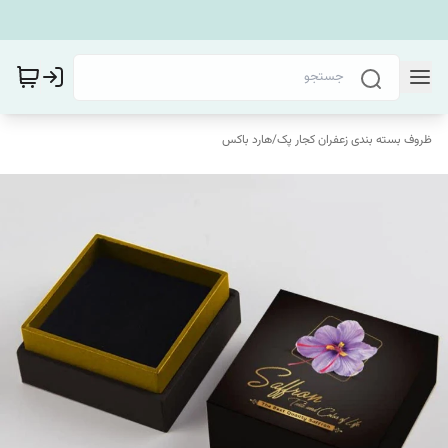
ظروف بسته بندی زعفران کجار پک
/
هارد باکس