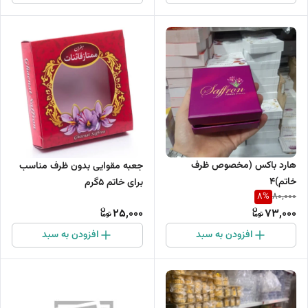
هارد باکس (مخصوص ظرف
جعبه مقوایی بدون ظرف مناسب
خاتم)4
برای خاتم ۵گرم
8
%
80,000
25,000
73,000
افزودن به سبد
افزودن به سبد