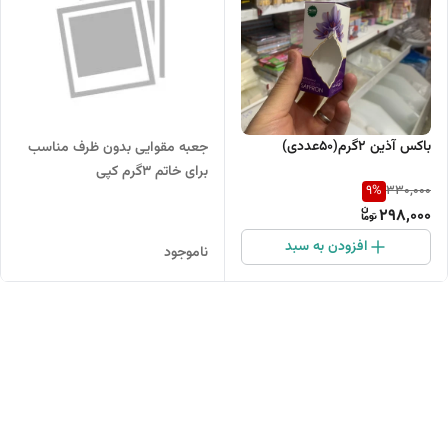
باکس آذین 2گرم(50عددی)
جعبه مقوایی بدون ظرف مناسب
برای خاتم 3گرم کپی
9
%
330,000
298,000
افزودن به سبد
ناموجود