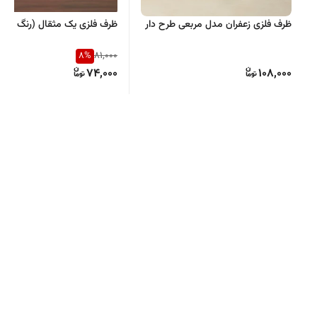
ظرف فلزی زعفران مدل مربعی طرح دار
ظرف فلزی یک مثقال (رنگ بندی
8
%
81,000
74,000
108,000