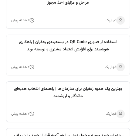
مراحل و مزایای اخذ مجوز
کجارپک
۲ هفته پیش
استفاده از فناوری QR Code در بسته‌بندی زعفران | راهکاری
هوشمند برای افزایش اعتماد مشتری و توسعه برند
کجار پک
۲ هفته پیش
بهترین پک هدیه زعفران برای سازمان‌ها | راهنمای انتخاب هدیه‌ای
ماندگار و ارزشمند
کجارپک
۲ هفته پیش
راهنمای خرید جعبه مخمل زعفران | هر آنچه قبل از خرید باید بدانید