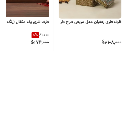
ظرف فلزی زعفران مدل مربعی طرح دار
ظرف فلزی یک مثقال (رنگ بندی
8
%
81,000
74,000
108,000