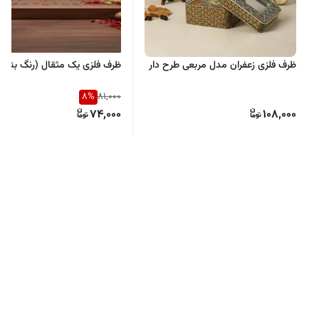
ظرف فلزی زعفران مدل مربعی طرح دار
ظرف فلزی یک مثقال (رنگ بندی
8
%
81,000
74,000
108,000