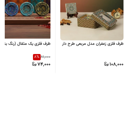
ظرف فلزی زعفران مدل مربعی طرح دار
ظرف فلزی یک مثقال (رنگ بندی
8
%
81,000
74,000
108,000