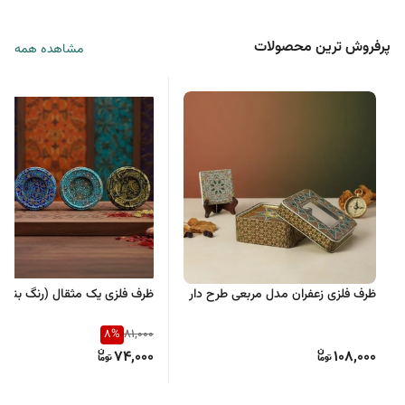
پرفروش ترین محصولات
مشاهده همه
ظرف فلزی زعفران مدل مربعی طرح دار
ظرف فلزی یک مثقال (رنگ بندی
8
%
81,000
74,000
108,000